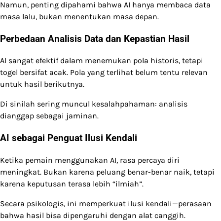
Namun, penting dipahami bahwa AI hanya membaca data
masa lalu, bukan menentukan masa depan.
Perbedaan Analisis Data dan Kepastian Hasil
AI sangat efektif dalam menemukan pola historis, tetapi
togel bersifat acak. Pola yang terlihat belum tentu relevan
untuk hasil berikutnya.
Di sinilah sering muncul kesalahpahaman: analisis
dianggap sebagai jaminan.
AI sebagai Penguat Ilusi Kendali
Ketika pemain menggunakan AI, rasa percaya diri
meningkat. Bukan karena peluang benar-benar naik, tetapi
karena keputusan terasa lebih “ilmiah”.
Secara psikologis, ini memperkuat ilusi kendali—perasaan
bahwa hasil bisa dipengaruhi dengan alat canggih.