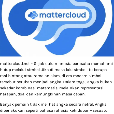
mattercloud.net – Sejak dulu manusia berusaha memahami
hidup melalui simbol. Jika di masa lalu simbol itu berupa
rasi bintang atau ramalan alam, di era modern simbol
tersebut berubah menjadi angka. Dalam togel, angka bukan
sekadar kombinasi matematis, melainkan representasi
harapan, doa, dan kemungkinan masa depan.
Banyak pemain tidak melihat angka secara netral. Angka
diperlakukan seperti bahasa rahasia kehidupan—sesuatu