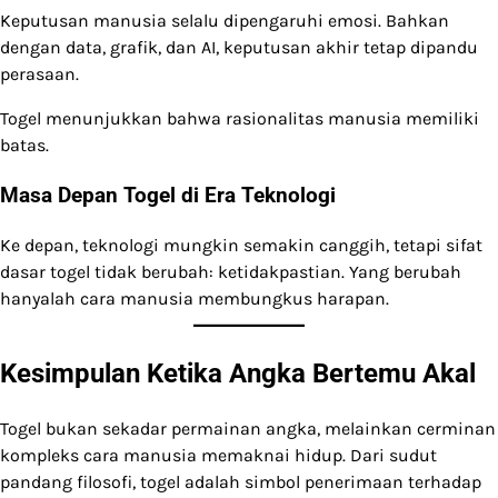
Keputusan manusia selalu dipengaruhi emosi. Bahkan
dengan data, grafik, dan AI, keputusan akhir tetap dipandu
perasaan.
Togel menunjukkan bahwa rasionalitas manusia memiliki
batas.
Masa Depan Togel di Era Teknologi
Ke depan, teknologi mungkin semakin canggih, tetapi sifat
dasar togel tidak berubah: ketidakpastian. Yang berubah
hanyalah cara manusia membungkus harapan.
Kesimpulan Ketika Angka Bertemu Akal
Togel bukan sekadar permainan angka, melainkan cerminan
kompleks cara manusia memaknai hidup. Dari sudut
pandang filosofi, togel adalah simbol penerimaan terhadap