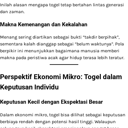
Inilah alasan mengapa togel tetap bertahan lintas generasi
dan zaman.
Makna Kemenangan dan Kekalahan
Menang sering diartikan sebagai bukti “takdir berpihak”,
sementara kalah dianggap sebagai “belum waktunya”. Pola
berpikir ini menunjukkan bagaimana manusia memberi
makna pada peristiwa acak agar hidup terasa lebih teratur.
Perspektif Ekonomi Mikro: Togel dalam
Keputusan Individu
Keputusan Kecil dengan Ekspektasi Besar
Dalam ekonomi mikro, togel bisa dilihat sebagai keputusan
berbiaya rendah dengan potensi hasil tinggi. Walaupun