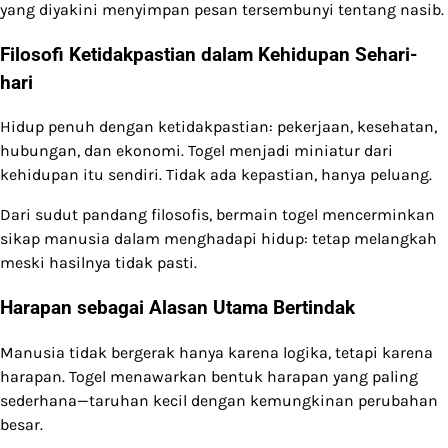
yang diyakini menyimpan pesan tersembunyi tentang nasib.
Filosofi Ketidakpastian dalam Kehidupan Sehari-
hari
Hidup penuh dengan ketidakpastian: pekerjaan, kesehatan,
hubungan, dan ekonomi. Togel menjadi miniatur dari
kehidupan itu sendiri. Tidak ada kepastian, hanya peluang.
Dari sudut pandang filosofis, bermain togel mencerminkan
sikap manusia dalam menghadapi hidup: tetap melangkah
meski hasilnya tidak pasti.
Harapan sebagai Alasan Utama Bertindak
Manusia tidak bergerak hanya karena logika, tetapi karena
harapan. Togel menawarkan bentuk harapan yang paling
sederhana—taruhan kecil dengan kemungkinan perubahan
besar.