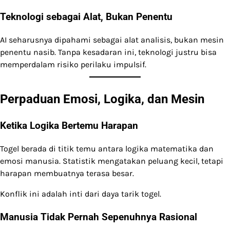
Teknologi sebagai Alat, Bukan Penentu
AI seharusnya dipahami sebagai alat analisis, bukan mesin
penentu nasib. Tanpa kesadaran ini, teknologi justru bisa
memperdalam risiko perilaku impulsif.
Perpaduan Emosi, Logika, dan Mesin
Ketika Logika Bertemu Harapan
Togel berada di titik temu antara logika matematika dan
emosi manusia. Statistik mengatakan peluang kecil, tetapi
harapan membuatnya terasa besar.
Konflik ini adalah inti dari daya tarik togel.
Manusia Tidak Pernah Sepenuhnya Rasional