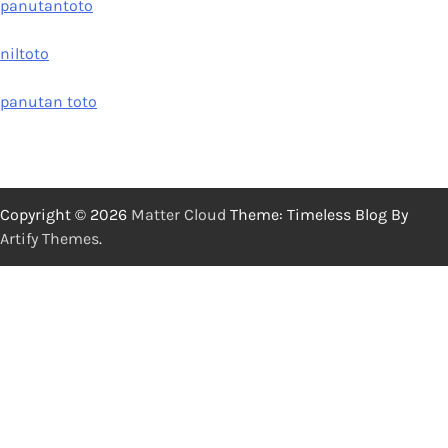
panutantoto
niltoto
panutan toto
Copyright © 2026
Matter Cloud
Theme: Timeless Blog By
Artify Themes
.